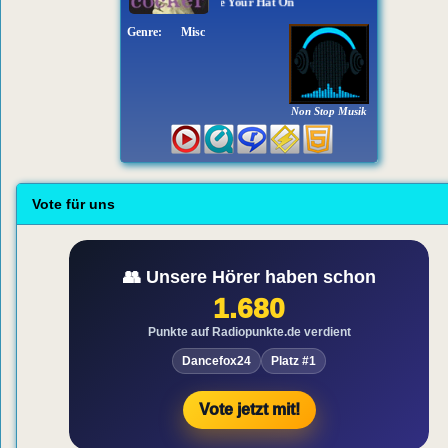
Joe Cocker - You Can Leave Your Hat On
Genre:
Misc
Non Stop Musik
Vote für uns