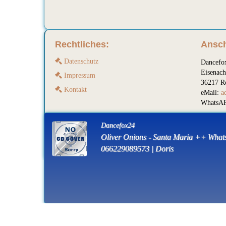
Rechtliches:
Ansch
Datenschutz
Dancefo
Eisenach
Impressum
36217 R
Kontakt
eMail:
a
WhatsAP
Dancefox24
Oliver Onions - Santa Maria ++ What
066229089573 | Doris