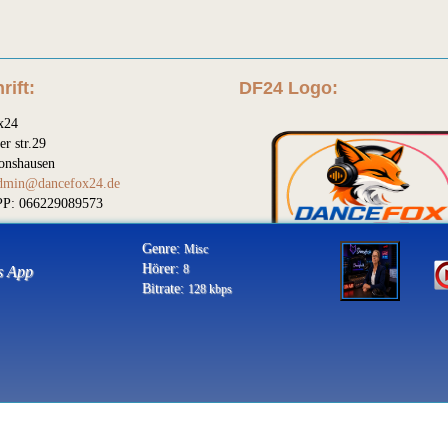
rift:
DF24 Logo:
x24
er str.29
onshausen
dmin@dancefox24.de
P: 066229089573
Genre:
Misc
Hörer:
8
s App
Bitrate:
128 kbps
Diese Seite wurde mit dem WEB-PHP ® CMS Portal Mobile 1.78 erstellt.
Weitere Informationen erhalten Sie auf
web-php.de