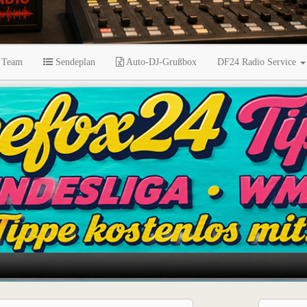
 Team
Sendeplan
Auto-DJ-Grußbox
DF24 Radio Service