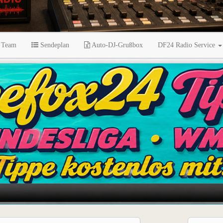
 Team
Sendeplan
Auto-DJ-Grußbox
DF24 Radio Service