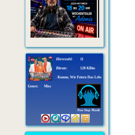
Hörerzahl:
11
Bitrate:
128 KBits
Fernando Express - Komm, Wir Feiern Das Leben
Genre:
Misc
Non Stop Musik