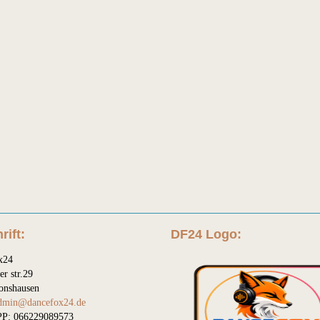
rift:
DF24 Logo:
x24
er str.29
onshausen
dmin@dancefox24.de
P: 066229089573