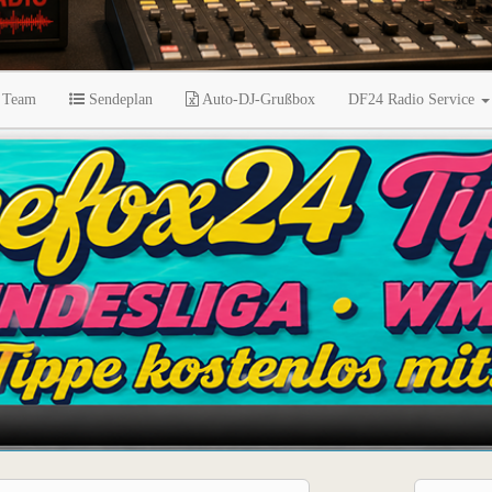
 Team
Sendeplan
Auto-DJ-Grußbox
DF24 Radio Service