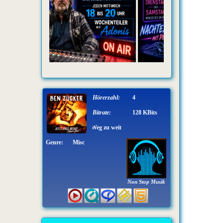
Hörerzahl:
4
Bitrate:
128 KBits
Ben Zucker - Kein Weg zu weit
Genre:
Misc
Non Stop Musik