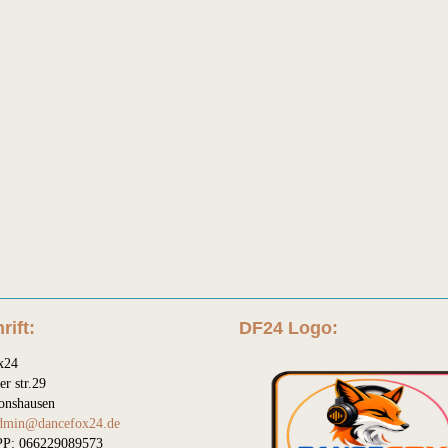
rift:
DF24 Logo:
x24
er str.29
onshausen
dmin@dancefox24.de
P: 066229089573