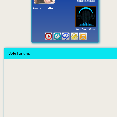
Simple Minds - Don't You Forge
Genre:
Misc
Non Stop Musik
Vote für uns