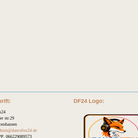
rift:
DF24 Logo:
x24
er str.29
onshausen
dmin@dancefox24.de
P: 066229089573