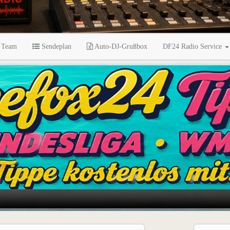
 Team
Sendeplan
Auto-DJ-Grußbox
DF24 Radio Service