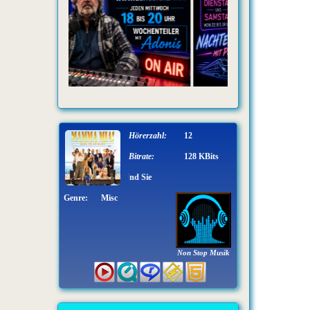
Hörerzahl:
12
Bitrate:
128 KBits
Jessica Ming - Er Und
Genre:
Misc
Non Stop Musik