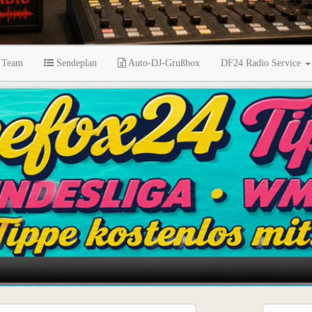
 Team
Sendeplan
Auto-DJ-Grußbox
DF24 Radio Service