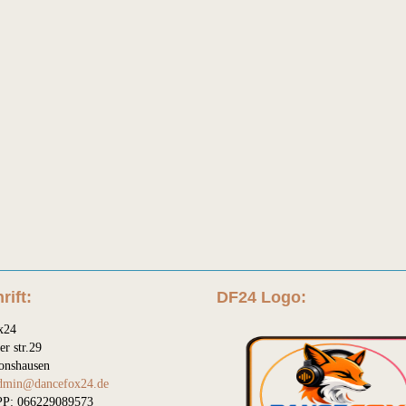
rift:
DF24 Logo:
x24
er str.29
onshausen
dmin@dancefox24.de
P: 066229089573