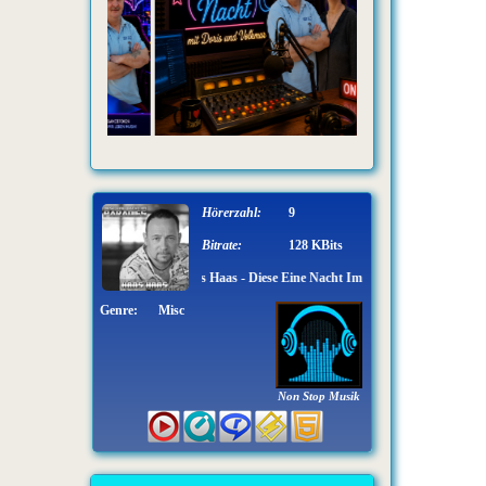
Hörerzahl:
9
Bitrate:
128 KBits
Hans Haas - Diese Eine Nacht Im Paradies
Genre:
Misc
Non Stop Musik