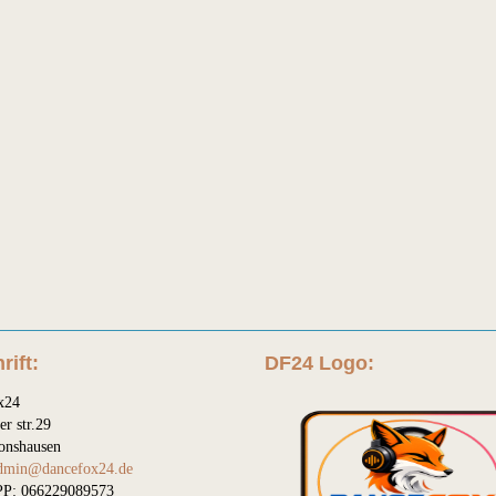
rift:
DF24 Logo:
x24
er str.29
onshausen
dmin@dancefox24.de
P: 066229089573