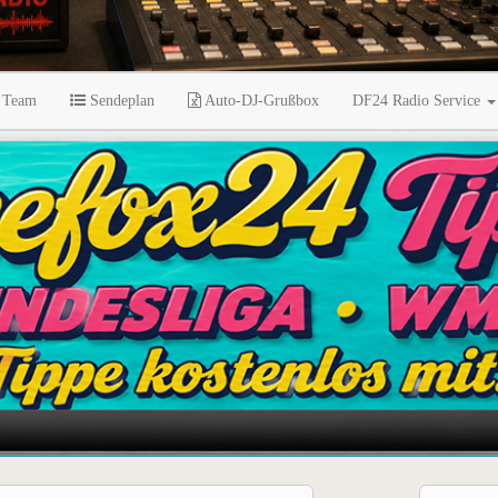
 Team
Sendeplan
Auto-DJ-Grußbox
DF24 Radio Service