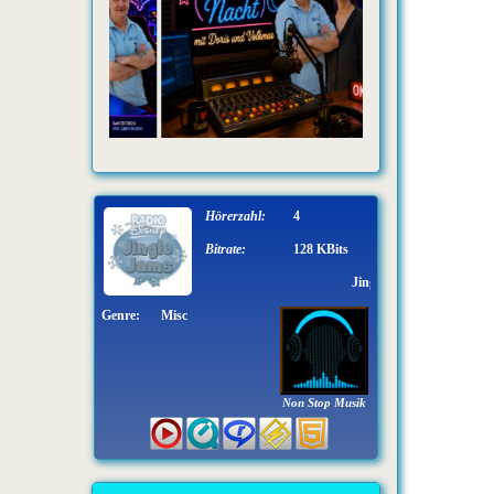
Hörerzahl:
4
Bitrate:
128 KBits
Jingle - Radio Tuning
Genre:
Misc
Non Stop Musik