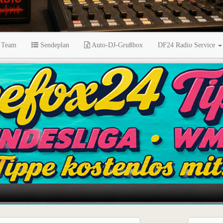
 Team
Sendeplan
Auto-DJ-Grußbox
DF24 Radio Service