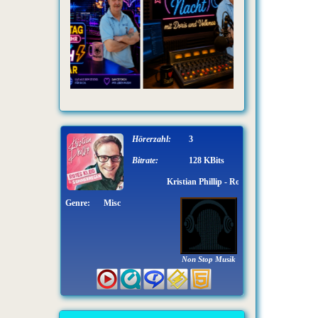
Hörerzahl:
3
Bitrate:
128 KBits
Kristian Phillip - Rotes Kleid & Sommerregen
Genre:
Misc
Non Stop Musik