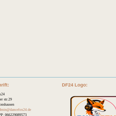
rift:
DF24 Logo:
x24
er str.29
onshausen
dmin@dancefox24.de
P: 066229089573