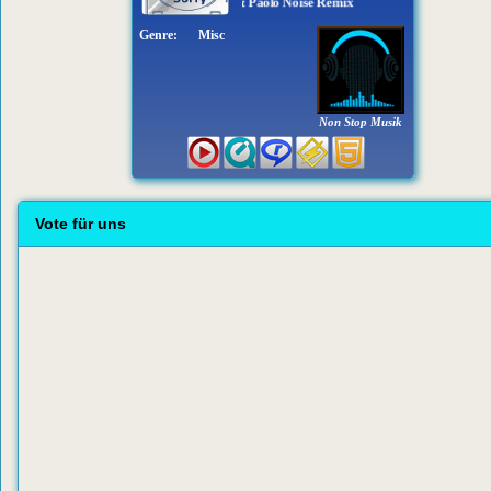
oroso - Mambo Saletino Jack Mazzoni & Paolo Noise Remix
Genre:
Misc
Non Stop Musik
Vote für uns