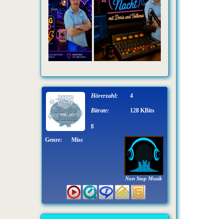
Hörerzahl:
4
Bitrate:
128 KBits
Jingle - Radio Tuning
Genre:
Misc
Non Stop Musik