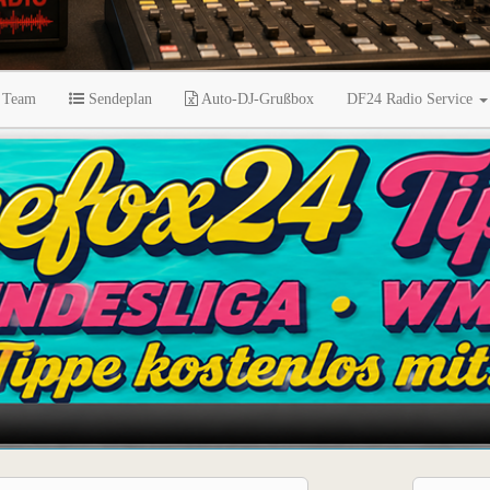
 Team
Sendeplan
Auto-DJ-Grußbox
DF24 Radio Service