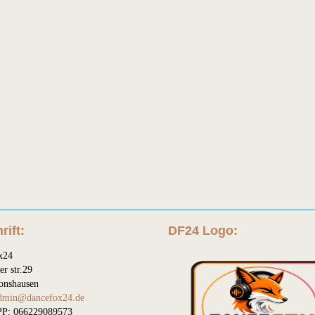
rift:
DF24 Logo:
x24
er str.29
onshausen
dmin@dancefox24.de
P: 066229089573